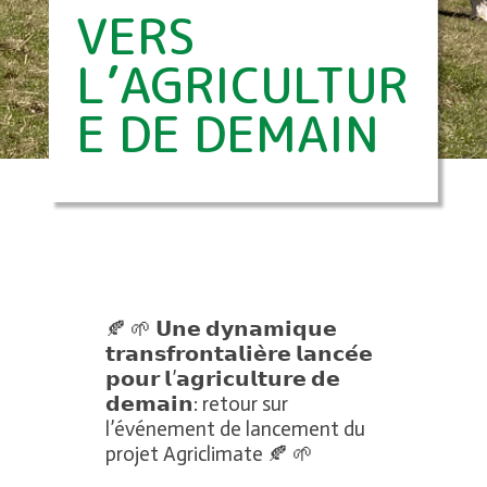
VERS
L’AGRICULTUR
E DE DEMAIN
🍂 🌱 𝗨𝗻𝗲 𝗱𝘆𝗻𝗮𝗺𝗶𝗾𝘂𝗲
𝘁𝗿𝗮𝗻𝘀𝗳𝗿𝗼𝗻𝘁𝗮𝗹𝗶𝗲̀𝗿𝗲 𝗹𝗮𝗻𝗰𝗲́𝗲
𝗽𝗼𝘂𝗿 𝗹’𝗮𝗴𝗿𝗶𝗰𝘂𝗹𝘁𝘂𝗿𝗲 𝗱𝗲
𝗱𝗲𝗺𝗮𝗶𝗻: retour sur
l’événement de lancement du
projet Agriclimate 🍂 🌱