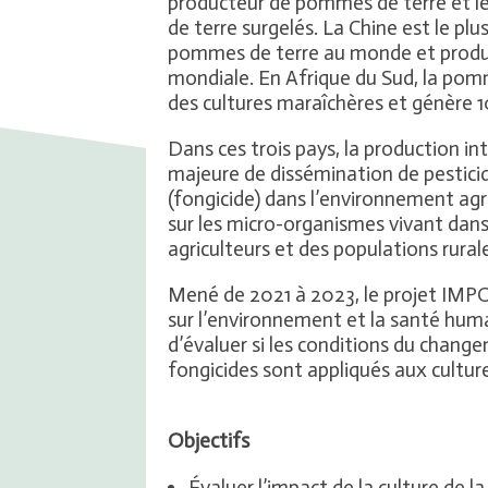
producteur de pommes de terre et l
de terre surgelés. La Chine est le 
pommes de terre au monde et produit
mondiale. En Afrique du Sud, la pom
des cultures maraîchères et génère 10
Dans ces trois pays, la production i
majeure de dissémination de pestici
(fongicide) dans l’environnement agr
sur les micro-organismes vivant dans l
agriculteurs et des populations rural
Mené de 2021 à 2023, le projet IMPO
sur l’environnement et la santé huma
d’évaluer si les conditions du chang
fongicides sont appliqués aux cultu
Objectifs
Évaluer l’impact de la culture de 