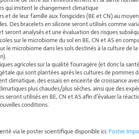
es qui imitent le changement climatique
urs et de leur famille aux fongicides (BE et CN) au moyen
cides. Des bracelets en silicone seront utilisés comme var
et seront analysés et une évaluation des risques subséqu
icoles sur le microbiome du sol en BE, CN et AS en compar
 sur le microbiome dans les sols destinés à la culture de 
n).
iques agricoles sur la qualité fourragère (et donc la san
égétale qui sont plantées après les cultures de pommes 
nt climatique, des essais en enceinte de croissance av
limatiques plus chaudes/plus sèches, ainsi que des expé
s seront utilisés en BE, CN et AS afin d’évaluer la réac
nouvelles conditions.
nté via le poster scientifique disponible ici:
Poster Imp