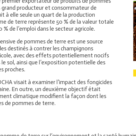
e premier exportateur de produits de pommes
plus grand producteur et consommateur de
 à elle seule un quart de la production
me de terre représente 50 % de la valeur totale
 % de l’emploi dans le secteur agricole.
ntensive de pommes de terre est une source
des destinés à contrer les champignons
icole, avec des effets potentiellement nocifs
e sol, ainsi que l’exposition potentielle des
es proches.
CHA visait à examiner l’impact des fongicides
ine. En outre, un deuxième objectif était
ement climatique modifient la façon dont les
res de pommes de terre.
la pomme de terre sur l’environnement et la santé humain