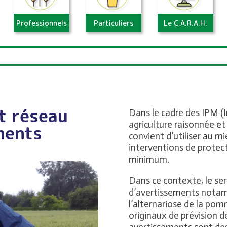
Professionnels
Particuliers
Le C.A.R.A.H.
t réseau
Dans le cadre des IPM 
agriculture raisonnée et
ments
convient d’utiliser au mi
interventions de protect
minimum.
Dans ce contexte, le ser
d’avertissements notamm
l’alternariose de la po
originaux de prévision d