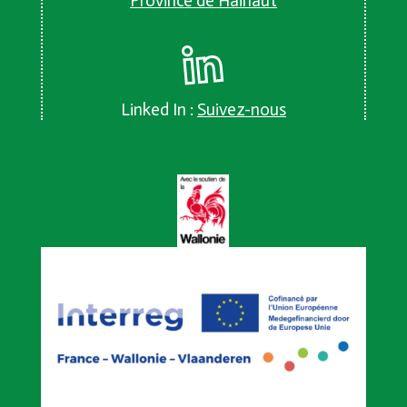
Province de Hainaut
Linked In :
Suivez-nous