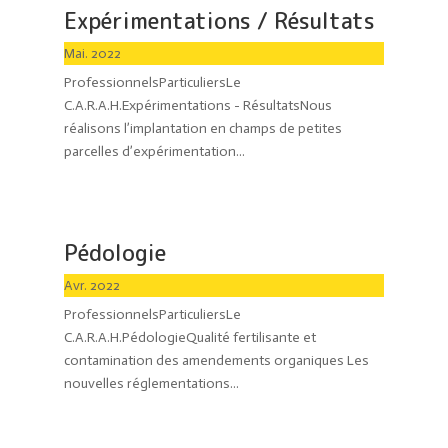
Expérimentations / Résultats
Mai. 2022
ProfessionnelsParticuliersLe
C.A.R.A.H.Expérimentations - RésultatsNous
réalisons l’implantation en champs de petites
parcelles d’expérimentation...
Pédologie
Avr. 2022
ProfessionnelsParticuliersLe
C.A.R.A.H.PédologieQualité fertilisante et
contamination des amendements organiques Les
nouvelles réglementations...